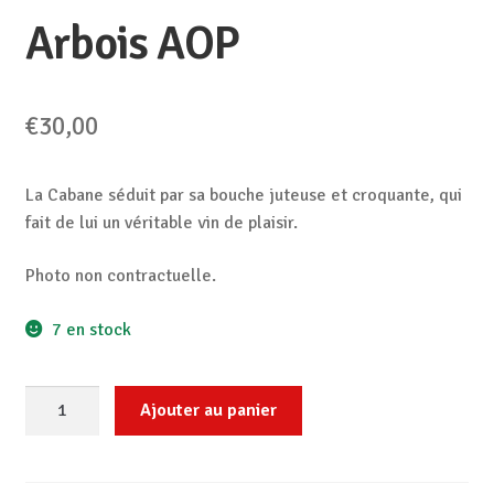
Arbois AOP
€
30,00
La Cabane séduit par sa bouche juteuse et croquante, qui
fait de lui un véritable vin de plaisir.
Photo non contractuelle.
7 en stock
quantité
Ajouter au panier
de
Arbois
AOP