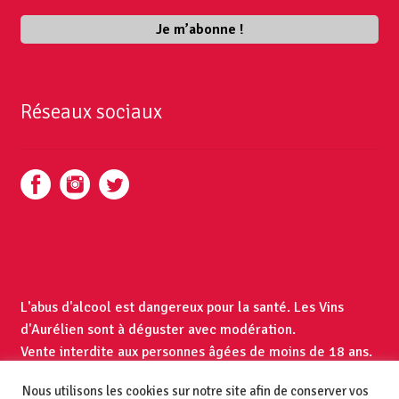
Réseaux sociaux
L'abus d'alcool est dangereux pour la santé. Les Vins
d'Aurélien sont à déguster avec modération.
Vente interdite aux personnes âgées de moins de 18 ans.
Mentions légales et CGV
Nous utilisons les cookies sur notre site afin de conserver vos
© Les Vins d'Aurélien 2021