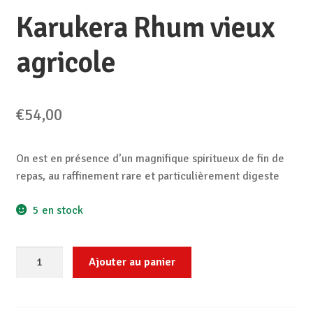
Karukera Rhum vieux
agricole
€
54,00
On est en présence d’un magnifique spiritueux de fin de
repas, au raffinement rare et particulièrement digeste
5 en stock
quantité
Ajouter au panier
de
Karukera
Rhum