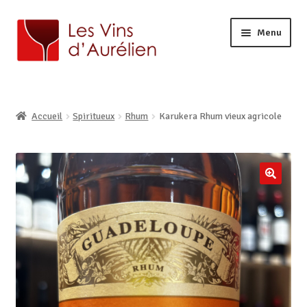
Menu
ACCUEIL
LA CAVE
Ouvrir
Accueil
Spiritueux
Rhum
Karukera Rhum vieux agricole
BOUTIQUE EN LIGNE
le
Ouvrir
AURÉLIEN, CAVISTE À LILLE
menu
le
enfant
CONTACT
menu
enfant
🔍