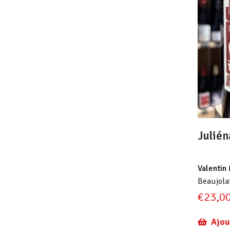
Julié
Valentin
Beaujola
€
23,0
Ajou