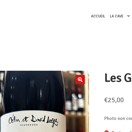
ACCUEIL
LA CAVE
Les G
🔍
€
25,00
Photo non co