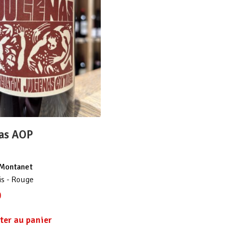
nas AOP
 Montanet
is - Rouge
0
ter au panier