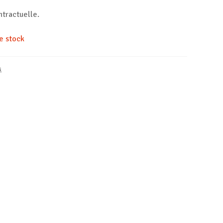
ntractuelle.
e stock
s