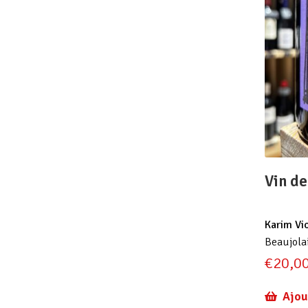
Vin de
Karim Vi
Beaujola
€
20,0
Ajou