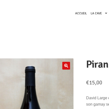
ACCUEIL
LA CAVE
Pira
🔍
€
15,00
David Large e
son gamay se 