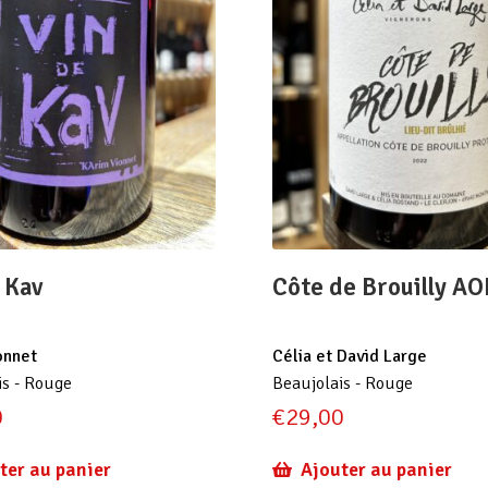
 Kav
Côte de Brouilly AO
onnet
Célia et David Large
is - Rouge
Beaujolais - Rouge
0
€
29,00
ter au panier
Ajouter au panier