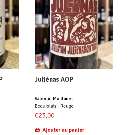
P
Juliénas AOP
Valentin Montanet
Beaujolais - Rouge
€
23,00
Ajouter au panier