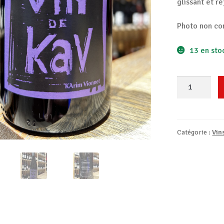
glissant et ré
Photo non co
13 en sto
quantité
de
Vin
de
Kav
Catégorie :
Vin