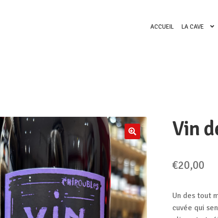
ACCUEIL
LA CAVE
Vin d
🔍
€
20,00
Un des tout m
cuvée qui sen