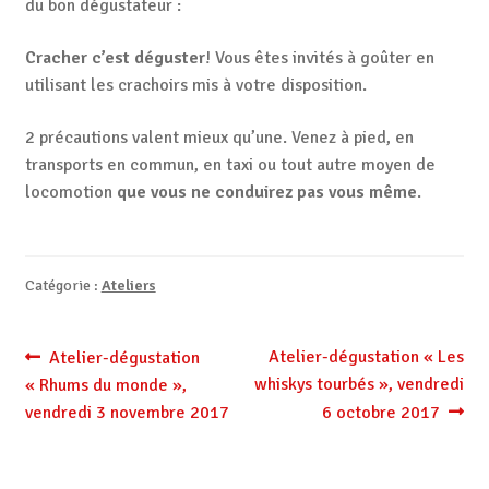
du bon dégustateur :
Cracher c’est déguster
! Vous êtes invités à goûter en
utilisant les crachoirs mis à votre disposition.
2 précautions valent mieux qu’une. Venez à pied, en
transports en commun, en taxi ou tout autre moyen de
locomotion
que vous ne conduirez pas vous même
.
Catégorie :
Ateliers
Navigation
Article
Article
Atelier-dégustation « Les
Atelier-dégustation
précédent :
suivant :
whiskys tourbés », vendredi
« Rhums du monde »,
de
vendredi 3 novembre 2017
6 octobre 2017
l’article