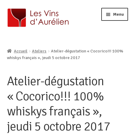
Menu
ACCUEIL
LA CAVE
Ouvrir
Accueil
Ateliers
Atelier-dégustation « Cocorico!!! 100%
BOUTIQUE EN LIGNE
le
Ouvrir
whiskys français », jeudi 5 octobre 2017
AURÉLIEN, CAVISTE À LILLE
menu
le
enfant
CONTACT
menu
Atelier-dégustation
enfant
« Cocorico!!! 100%
whiskys français »,
jeudi 5 octobre 2017