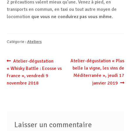
2 précautions valent mieux qu’une. Venez à pied, en
transports en commun, en taxi ou tout autre moyen de
locomotion
que vous ne conduirez pas vous même
.
Catégorie :
Ateliers
Navigation
Article
Article
Atelier-dégustation « Plus
Atelier-dégustation
précédent :
suivant :
belle la vigne, les vins de
« Whisky Battle : Ecosse vs
de
Méditerranée », jeudi 17
France », vendredi 9
l’article
novembre 2018
janvier 2019
Laisser un commentaire