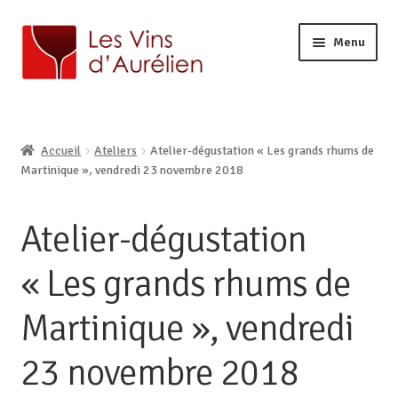
Menu
ACCUEIL
LA CAVE
Ouvrir
Accueil
Ateliers
Atelier-dégustation « Les grands rhums de
BOUTIQUE EN LIGNE
le
Ouvrir
Martinique », vendredi 23 novembre 2018
AURÉLIEN, CAVISTE À LILLE
menu
le
enfant
CONTACT
menu
Atelier-dégustation
enfant
« Les grands rhums de
Martinique », vendredi
23 novembre 2018