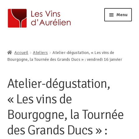
Menu
ACCUEIL
LA CAVE
Ouvrir
Accueil
Ateliers
Atelier-dégustation, « Les vins de
BOUTIQUE EN LIGNE
le
Ouvrir
Bourgogne, la Tournée des Grands Ducs » : vendredi 16 janvier
AURÉLIEN, CAVISTE À LILLE
menu
le
enfant
CONTACT
menu
Atelier-dégustation,
enfant
« Les vins de
Bourgogne, la Tournée
des Grands Ducs » :