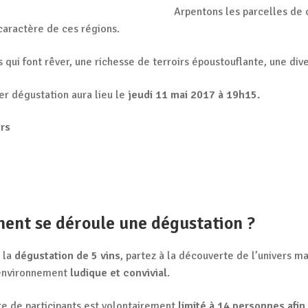
Arpentons les parcelles de c
caractère de ces régions.
 qui font rêver, une richesse de terroirs époustouflante, une di
er dégustation aura lieu le
jeudi 11 mai 2017 à 19h15.
ers
nt se déroule une dégustation ?
s la
dégustation de 5 vins
, partez à la découverte de l’univers m
environnement
ludique et convivial
.
e de participants est volontairement
limité à 14 personnes afin 