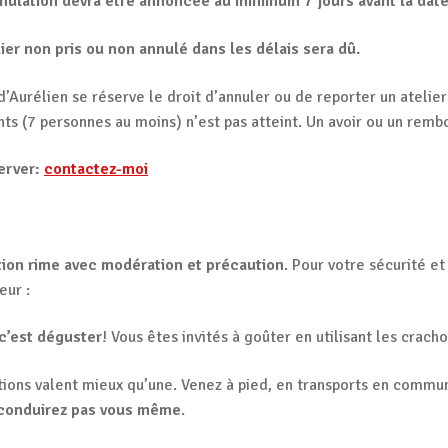
nulation devra être annoncée au minimum 7 jours avant la date d
lier non pris ou non annulé dans les délais sera dû.
 d’Aurélien se réserve le droit d’annuler ou de reporter un atel
nts (7 personnes au moins) n’est pas atteint. Un avoir ou un rem
erver:
contactez-moi
ion rime avec modération et précaution
. Pour votre sécurité et
eur :
c’est déguster
! Vous êtes invités à goûter en utilisant les cracho
tions valent mieux qu’une. Venez à pied, en transports en commu
 conduirez pas vous même
.