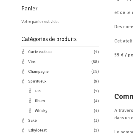
Panier
et de le 
Votre panier est vide.
Des noms
Catégories de produits
Cet ateli
Carte cadeau
(1)
55 € / p
Vins
(88)
Champagne
(25)
Spiritueux
(9)
Gin
(1)
Comme
Rhum
(4)
A traver
Whisky
(4)
dans un 
Saké
(1)
Ethylotest
(1)
Le nombr