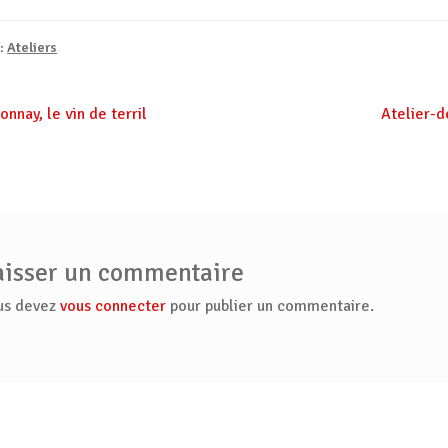
 :
Ateliers
gation
e
Article
nnay, le vin de terril
Atelier-d
dent :
suivant :
icle
aisser un commentaire
us devez
vous connecter
pour publier un commentaire.