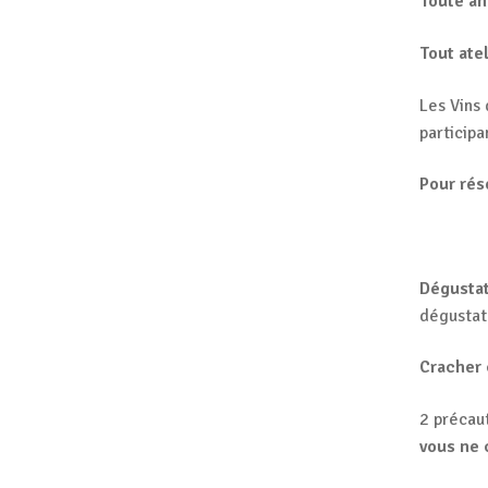
Toute an
Tout ate
Les Vins
participa
Pour rés
Dégustat
dégustat
Cracher 
2 précau
vous ne