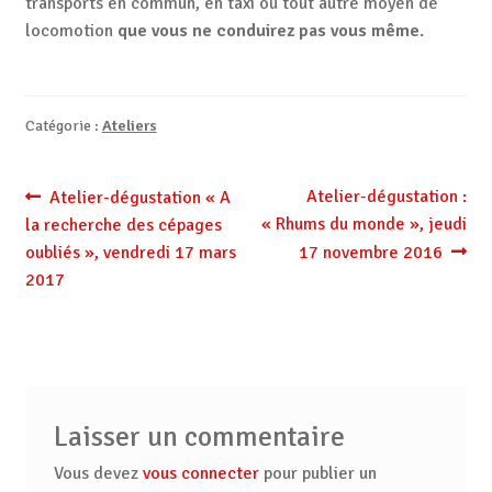
transports en commun, en taxi ou tout autre moyen de
locomotion
que vous ne conduirez pas vous même
.
Catégorie :
Ateliers
Navigation
Article
Article
Atelier-dégustation :
Atelier-dégustation « A
précédent :
suivant :
« Rhums du monde », jeudi
la recherche des cépages
de
oubliés », vendredi 17 mars
17 novembre 2016
l’article
2017
Laisser un commentaire
Vous devez
vous connecter
pour publier un