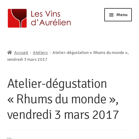
Menu
ACCUEIL
LA CAVE
Ouvrir
Accueil
Ateliers
Atelier-dégustation « Rhums du monde »,
BOUTIQUE EN LIGNE
le
Ouvrir
vendredi 3 mars 2017
AURÉLIEN, CAVISTE À LILLE
menu
le
enfant
CONTACT
menu
Atelier-dégustation
enfant
« Rhums du monde »,
vendredi 3 mars 2017