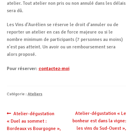
atelier. Tout atelier non pris ou non annulé dans les délais
sera dû.
Les Vins d’Aurélien se réserve le droit d’annuler ou de
reporter un atelier en cas de force majeure ou si le
nombre minimum de participants (7 personnes au moins)
n’est pas atteint. Un avoir ou un remboursement sera
alors proposé.
Pour réserver:
contactez-moi
Catégorie :
Ateliers
Navigation
Article
Article
Atelier-dégustation « Le
Atelier-dégustation
précédent :
suivant :
bonheur est dans la vigne:
« Duel au sommet :
de
les vins du Sud-Ouest »,
Bordeaux vs Bourgogne »,