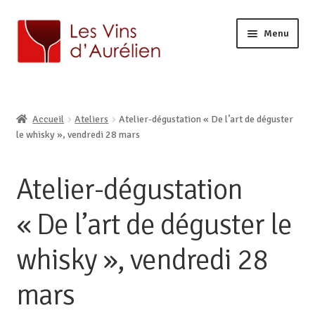
Menu
ACCUEIL
LA CAVE
Ouvrir
Accueil
Ateliers
Atelier-dégustation « De l’art de déguster
BOUTIQUE EN LIGNE
le
Ouvrir
le whisky », vendredi 28 mars
AURÉLIEN, CAVISTE À LILLE
menu
le
enfant
CONTACT
menu
Atelier-dégustation
enfant
« De l’art de déguster le
whisky », vendredi 28
mars