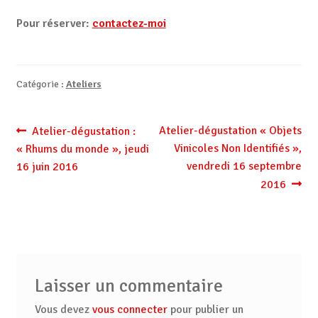
Pour réserver:
contactez-moi
Catégorie :
Ateliers
Navigation
Article
Article
Atelier-dégustation « Objets
Atelier-dégustation :
précédent :
suivant :
Vinicoles Non Identifiés »,
« Rhums du monde », jeudi
de
vendredi 16 septembre
16 juin 2016
l’article
2016
Laisser un commentaire
Vous devez
vous connecter
pour publier un