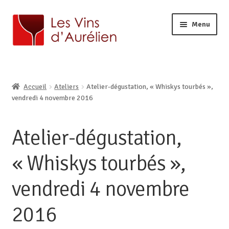
Menu
ACCUEIL
LA CAVE
Ouvrir
Accueil
Ateliers
Atelier-dégustation, « Whiskys tourbés »,
BOUTIQUE EN LIGNE
le
Ouvrir
vendredi 4 novembre 2016
AURÉLIEN, CAVISTE À LILLE
menu
le
enfant
CONTACT
menu
Atelier-dégustation,
enfant
« Whiskys tourbés »,
vendredi 4 novembre
2016