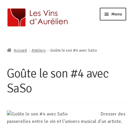
Menu
ACCUEIL
LA CAVE
Ouvrir
Accueil
Ateliers
Goûte le son #4 avec SaSo
BOUTIQUE EN LIGNE
le
Ouvrir
AURÉLIEN, CAVISTE À LILLE
menu
le
enfant
Goûte le son #4 avec
CONTACT
menu
enfant
SaSo
Dresser des
passerelles entre le vin et l’univers musical d’un artiste.