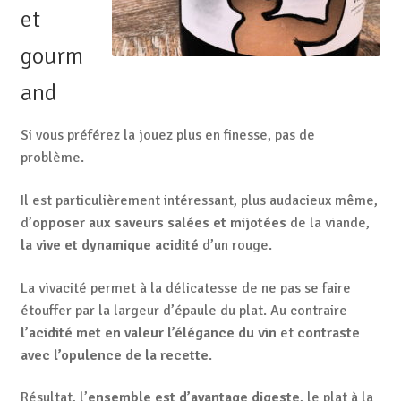
et
gourm
and
Si vous préférez la jouez plus en finesse, pas de
problème.
Il est particulièrement intéressant, plus audacieux même,
d’
opposer aux saveurs salées et mijotées
de la viande,
la vive et dynamique acidité
d’un rouge.
La vivacité permet à la délicatesse de ne pas se faire
étouffer par la largeur d’épaule du plat. Au contraire
l’acidité met en valeur l’élégance du vin
et
contraste
avec l’opulence de la recette
.
Résultat, l’
ensemble est d’avantage digeste
, le plat à la