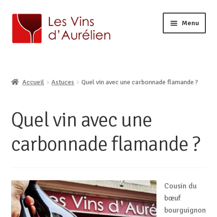
Menu
ACCUEIL
LA CAVE
Ouvrir
Accueil
Astuces
Quel vin avec une carbonnade flamande ?
BOUTIQUE EN LIGNE
le
Ouvrir
AURÉLIEN, CAVISTE À LILLE
menu
le
enfant
Quel vin avec une
CONTACT
menu
enfant
carbonnade flamande ?
Cousin du
bœuf
bourguignon