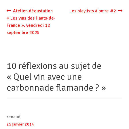
Navigation
Article
Article
Atelier-dégustation
Les playlists à boire #2
précédent :
suivant :
« Les vins des Hauts-de-
de
France », vendredi 12
l’article
septembre 2025
10 réflexions au sujet de
«
Quel vin avec une
carbonnade flamande ?
»
renaud
25 janvier 2014