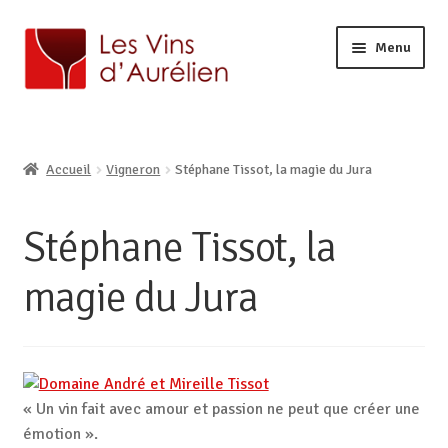
Menu
ACCUEIL
LA CAVE
Ouvrir
Accueil
Vigneron
Stéphane Tissot, la magie du Jura
BOUTIQUE EN LIGNE
le
Ouvrir
AURÉLIEN, CAVISTE À LILLE
menu
le
enfant
Stéphane Tissot, la
CONTACT
menu
enfant
magie du Jura
« Un vin fait avec amour et passion ne peut que créer une
émotion ».