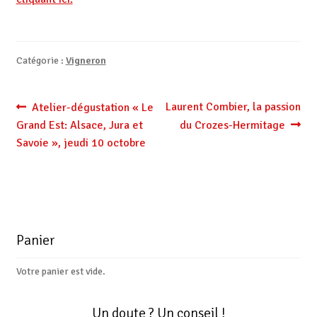
Catégorie :
Vigneron
Navigation
Article
Article
Laurent Combier, la passion
Atelier-dégustation « Le
précédent :
suivant :
Grand Est: Alsace, Jura et
du Crozes-Hermitage
de
Savoie », jeudi 10 octobre
l’article
Panier
Votre panier est vide.
Un doute ? Un conseil !