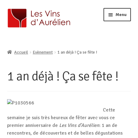
Menu
ACCUEIL
LA CAVE
Ouvrir
Accueil
Evènement
1 an déjà ! Ça se fête !
BOUTIQUE EN LIGNE
le
Ouvrir
AURÉLIEN, CAVISTE À LILLE
menu
le
enfant
1 an déjà ! Ça se fête !
CONTACT
menu
enfant
Cette
semaine je suis très heureux de fêter avec vous ce
premier anniversaire de
Les Vins d’Aurélien
: 1 an de
rencontres, de découvertes et de belles dégustations