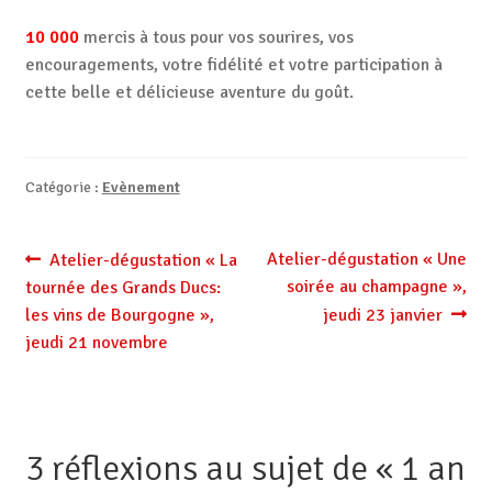
10 000
mercis à tous pour vos sourires, vos
encouragements, votre fidélité et votre participation à
cette belle et délicieuse aventure du goût.
Catégorie :
Evènement
Navigation
Article
Article
Atelier-dégustation « Une
Atelier-dégustation « La
précédent :
suivant :
soirée au champagne »,
tournée des Grands Ducs:
de
les vins de Bourgogne »,
jeudi 23 janvier
l’article
jeudi 21 novembre
3 réflexions au sujet de «
1 an