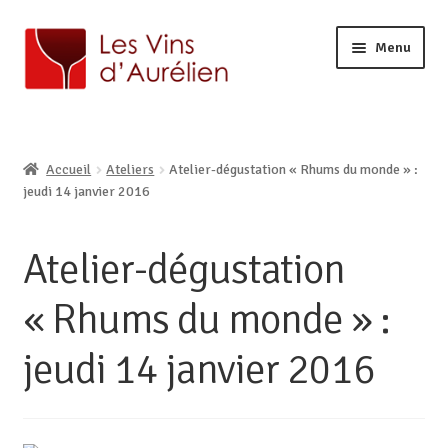
Menu
ACCUEIL
LA CAVE
Ouvrir
Accueil
Ateliers
Atelier-dégustation « Rhums du monde » :
BOUTIQUE EN LIGNE
le
Ouvrir
jeudi 14 janvier 2016
AURÉLIEN, CAVISTE À LILLE
menu
le
enfant
CONTACT
menu
Atelier-dégustation
enfant
« Rhums du monde » :
jeudi 14 janvier 2016