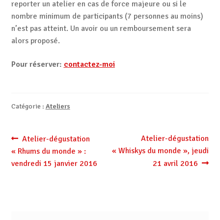
reporter un atelier en cas de force majeure ou si le
nombre minimum de participants (7 personnes au moins)
n’est pas atteint. Un avoir ou un remboursement sera
alors proposé.
Pour réserver:
contactez-moi
Catégorie :
Ateliers
Navigation
Article
Article
Atelier-dégustation
Atelier-dégustation
précédent :
suivant :
« Whiskys du monde », jeudi
« Rhums du monde » :
de
vendredi 15 janvier 2016
21 avril 2016
l’article