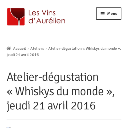
Menu
ACCUEIL
LA CAVE
Ouvrir
Accueil
Ateliers
Atelier-dégustation « Whiskys du monde »,
BOUTIQUE EN LIGNE
le
Ouvrir
jeudi 21 avril 2016
AURÉLIEN, CAVISTE À LILLE
menu
le
enfant
CONTACT
menu
Atelier-dégustation
enfant
« Whiskys du monde »,
jeudi 21 avril 2016