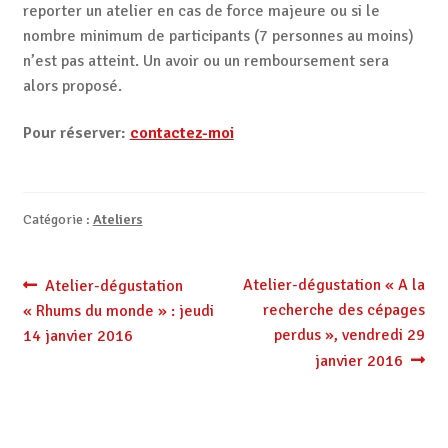
reporter un atelier en cas de force majeure ou si le
nombre minimum de participants (7 personnes au moins)
n’est pas atteint. Un avoir ou un remboursement sera
alors proposé.
Pour réserver:
contactez-moi
Catégorie :
Ateliers
Navigation
Article
Article
Atelier-dégustation « A la
Atelier-dégustation
précédent :
suivant :
recherche des cépages
« Rhums du monde » : jeudi
de
perdus », vendredi 29
14 janvier 2016
l’article
janvier 2016