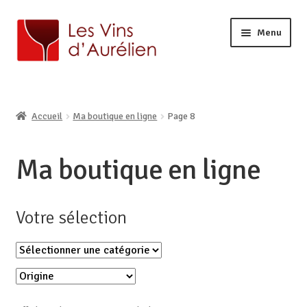
Menu
ACCUEIL
LA CAVE
Ouvrir
Accueil
Ma boutique en ligne
Page 8
BOUTIQUE EN LIGNE
le
Ouvrir
AURÉLIEN, CAVISTE À LILLE
menu
le
enfant
Ma boutique en ligne
CONTACT
menu
enfant
Votre sélection