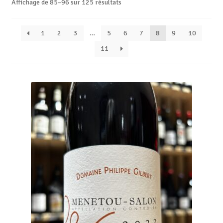
Affichage de 85–96 sur 125 résultats
1
2
3
…
5
6
7
8
9
10
11