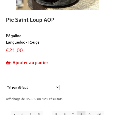
Pic Saint Loup AOP
Pégaline
Languedoc - Rouge
€
21,00
Ajouter au panier
Affichage de 85–96 sur 125 résultats
1
2
3
…
5
6
7
8
9
10